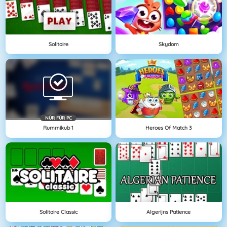
Solitaire
Skydom
NÜR FÜR PC
Rummikub 1
Heroes Of Match 3
Solitaire Classic
Algerijns Patience