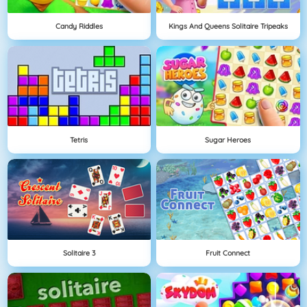
Candy Riddles
Kings And Queens Solitaire Tripeaks
Tetris
Sugar Heroes
Solitaire 3
Fruit Connect