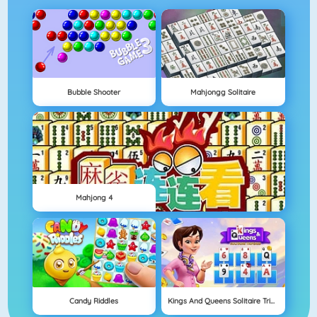
Bubble Shooter
Mahjongg Solitaire
Mahjong 4
Candy Riddles
Kings And Queens Solitaire Tripeaks