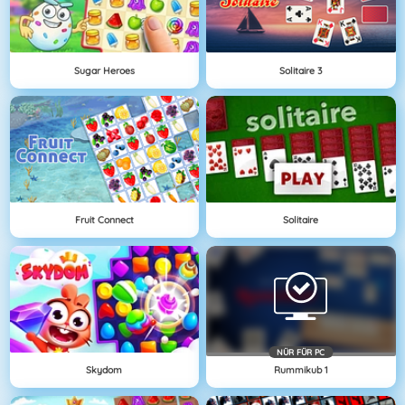
Sugar Heroes
Solitaire 3
Fruit Connect
Solitaire
NÜR FÜR PC
Skydom
Rummikub 1