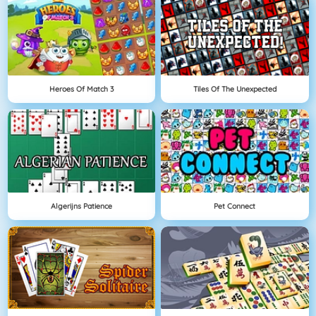
Heroes Of Match 3
Tiles Of The Unexpected
Algerijns Patience
Pet Connect