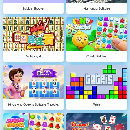
Bubble Shooter
Mahjongg Solitaire
Mahjong 4
Candy Riddles
Kings And Queens Solitaire Tripeaks
Tetris