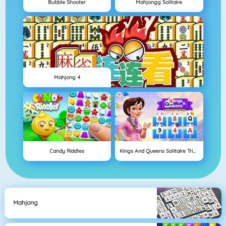
Bubble Shooter
Mahjongg Solitaire
Mahjong 4
Candy Riddles
Kings And Queens Solitaire Tripeaks
Mahjong