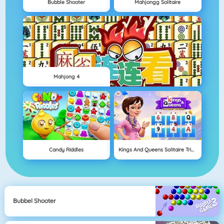
Bubble Shooter
Mahjongg Solitaire
Mahjong 4
Candy Riddles
Kings And Queens Solitaire Tripeaks
Bubbel Shooter