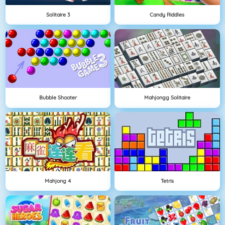
Solitaire 3
Candy Riddles
Bubble Shooter
Mahjongg Solitaire
Mahjong 4
Tetris