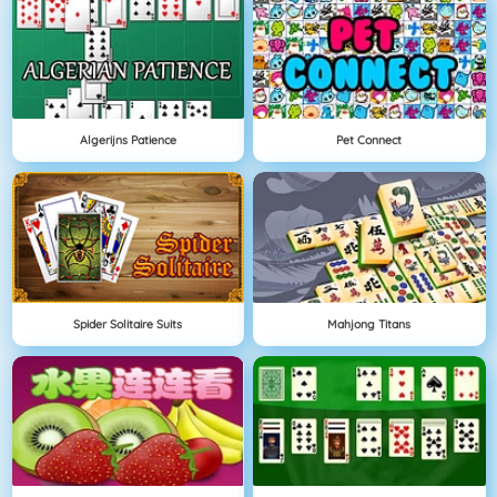
Algerijns Patience
Pet Connect
Spider Solitaire Suits
Mahjong Titans