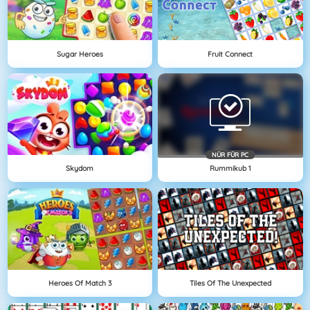
Sugar Heroes
Fruit Connect
NÜR FÜR PC
Skydom
Rummikub 1
Heroes Of Match 3
Tiles Of The Unexpected