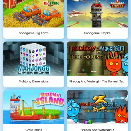
Goodgame Big Farm
Goodgame Empire
Mahjong Dimensions
Fireboy And Watergirl: The Forrest Temple
Grow Island
Fireboy And Watergirl 3