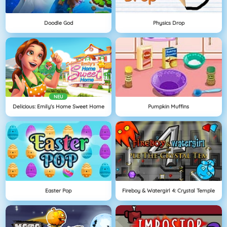
Doodle God
Physics Drop
NEU
Delicious: Emily's Home Sweet Home
Pumpkin Muffins
Easter Pop
Fireboy & Watergirl 4: Crystal Temple