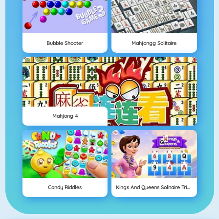
Bubble Shooter
Mahjongg Solitaire
Mahjong 4
Candy Riddles
Kings And Queens Solitaire Tripeaks