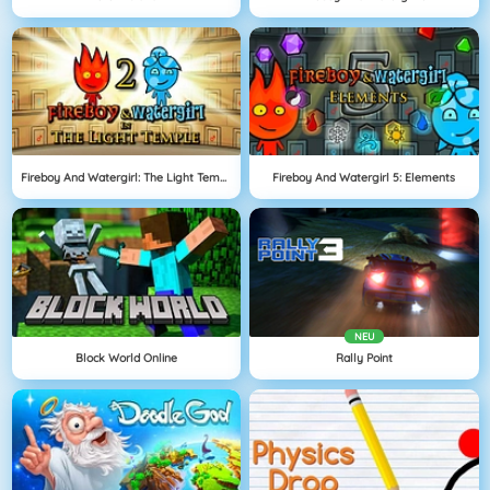
Fireboy And Watergirl: The Light Temple
Fireboy And Watergirl 5: Elements
NEU
Block World Online
Rally Point