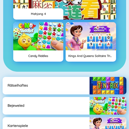
Mahjong 4
Candy Riddles
Kings And Queens Solitaire Tripeaks
Rätselhaftes
Bejeweled
Kartenspiele