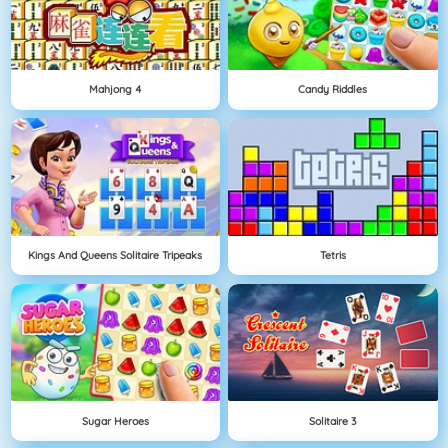
Mahjong 4
Candy Riddles
Kings And Queens Solitaire Tripeaks
Tetris
Sugar Heroes
Solitaire 3