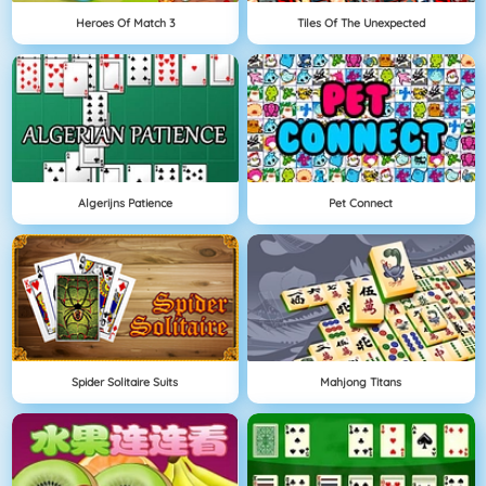
Heroes Of Match 3
Tiles Of The Unexpected
Algerijns Patience
Pet Connect
Spider Solitaire Suits
Mahjong Titans