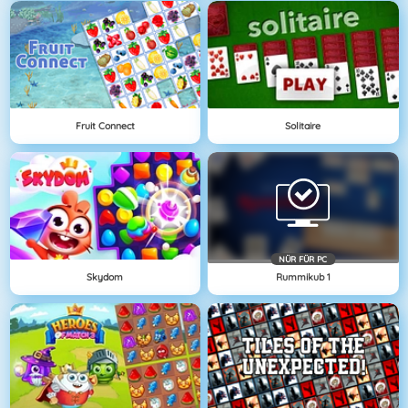
Fruit Connect
Solitaire
NÜR FÜR PC
Skydom
Rummikub 1