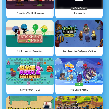
NÜR FÜR PC
Zombies Vs Halloween
Asteroids
Stickmen Vs Zombies
Zombie Idle Defense Online
NEU
Slime Rush TD 2
My Little Army