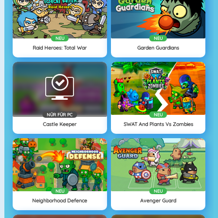
NEU
NEU
Raid Heroes: Total War
Garden Guardians
NÜR FÜR PC
NEU
Castle Keeper
SWAT And Plants Vs Zombies
NEU
NEU
Neighborhood Defence
Avenger Guard