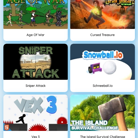
Age Of War
Cursed Treasure
Sniper Attack
Schneeball.io
Vex 3
The Island Survival Challenge