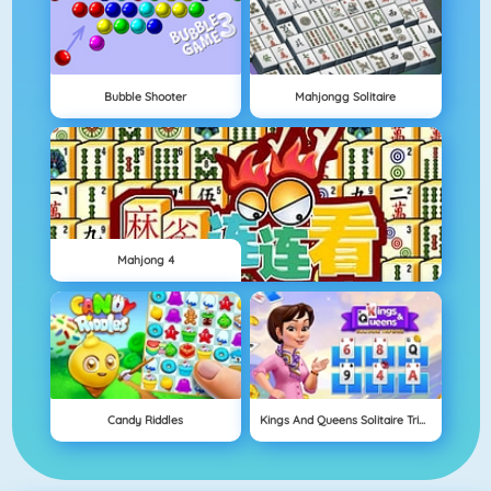
Bubble Shooter
Mahjongg Solitaire
Mahjong 4
Candy Riddles
Kings And Queens Solitaire Tripeaks