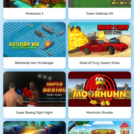
Minecaves 2
Tower Defense HD
Battleship War Multiplayer
Road Of Fury: Desert Strike
Super Boxing Fight Night
Moorhuhn Shooter