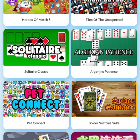
Heroes Of Match 3
Tiles Of The Unexpected
Solitaire Classic
Algerijns Patience
Pet Connect
Spider Solitaire Suits