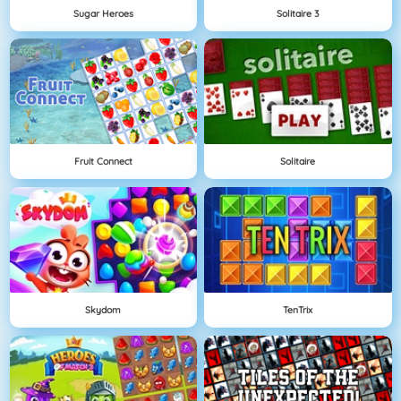
Sugar Heroes
Solitaire 3
Fruit Connect
Solitaire
Skydom
TenTrix