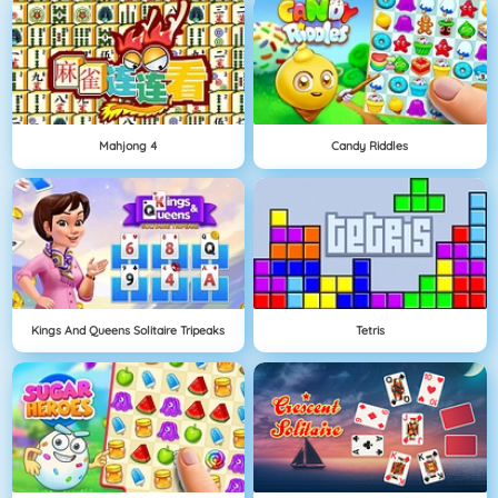
Mahjong 4
Candy Riddles
Kings And Queens Solitaire Tripeaks
Tetris