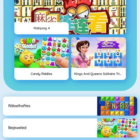
Mahjong 4
Candy Riddles
Kings And Queens Solitaire Tripeaks
Rätselhaftes
Bejeweled