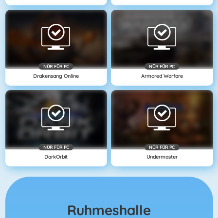
NÜR FÜR PC
NÜR FÜR PC
Drakensang Online
Armored Warfare
NÜR FÜR PC
NÜR FÜR PC
DarkOrbit
Undermaster
Ruhmeshalle