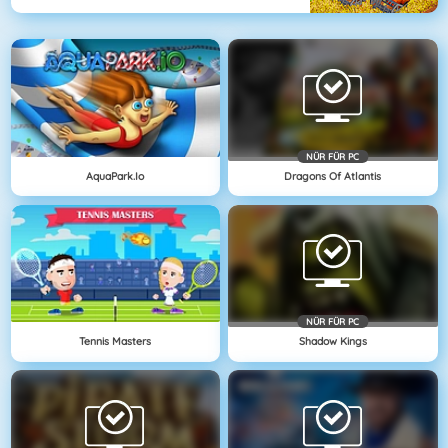
NÜR FÜR PC
AquaPark.io
Dragons Of Atlantis
NÜR FÜR PC
Tennis Masters
Shadow Kings