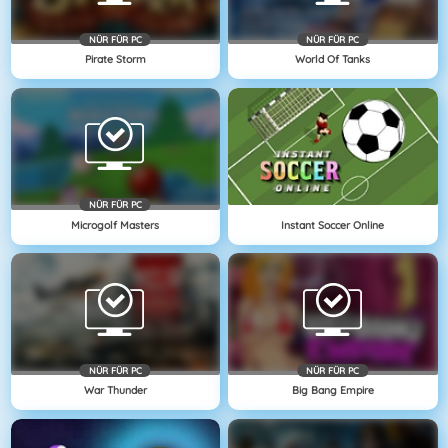
NÜR FÜR PC
NÜR FÜR PC
Pirate Storm
World Of Tanks
NÜR FÜR PC
Microgolf Masters
Instant Soccer Online
NÜR FÜR PC
NÜR FÜR PC
War Thunder
Big Bang Empire