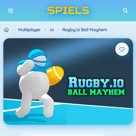
Multiplayer
.io
Rugby.io Ball Mayhem