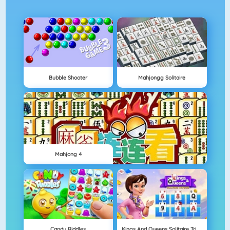
Bubble Shooter
Mahjongg Solitaire
Mahjong 4
Candy Riddles
Kings And Queens Solitaire Tripeaks