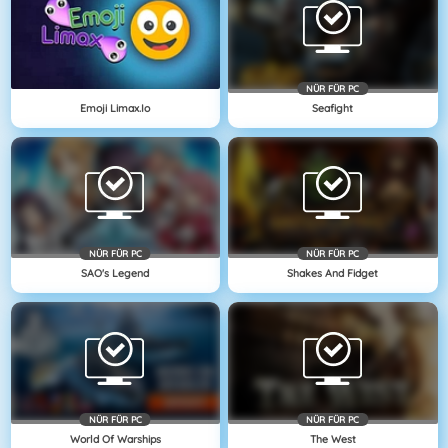
NÜR FÜR PC
Emoji Limax.io
Seafight
NÜR FÜR PC
NÜR FÜR PC
SAO's Legend
Shakes And Fidget
NÜR FÜR PC
NÜR FÜR PC
World Of Warships
The West