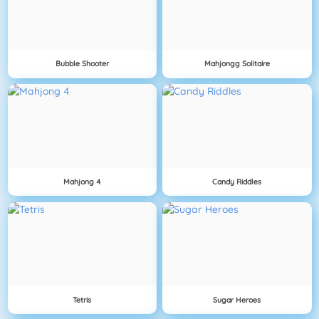
Bubble Shooter
Mahjongg Solitaire
Mahjong 4
Candy Riddles
Tetris
Sugar Heroes