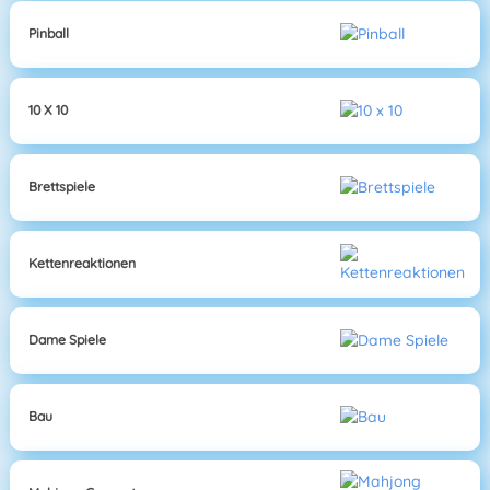
Pinball
10 X 10
Brettspiele
Kettenreaktionen
Dame Spiele
Bau