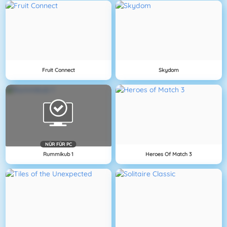
Fruit Connect
Skydom
NÜR FÜR PC
Rummikub 1
Heroes Of Match 3