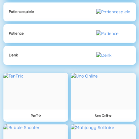
Patiencespiele
Patience
Denk
TenTrix
Uno Online