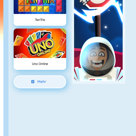
TenTrix
Uno Online
Mehr