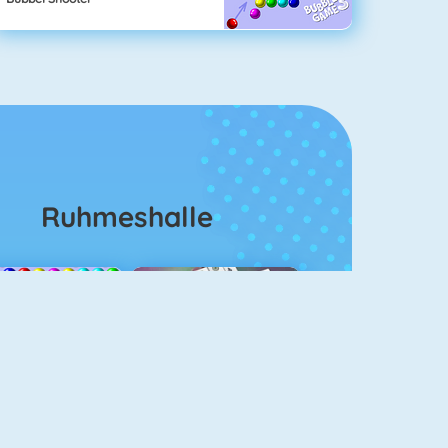
Ruhmeshalle
Bubble Shooter
Mahjongg Solitaire