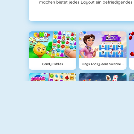
machen bietet jedes Layout ein befriedigendes
Candy Riddles
Kings And Queens Solitaire Tripeaks
Sugar Heroes
Solitaire 3