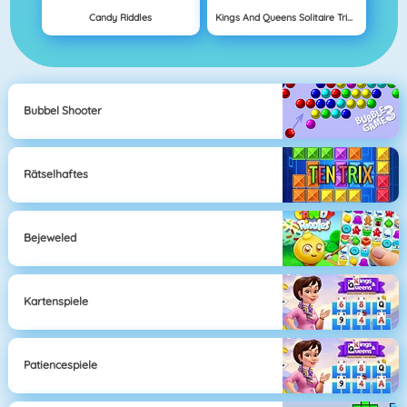
Candy Riddles
Kings And Queens Solitaire Tripeaks
Bubbel Shooter
Rätselhaftes
Bejeweled
Kartenspiele
Patiencespiele