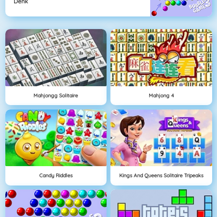
Denk
Mahjongg Solitaire
Mahjong 4
Candy Riddles
Kings And Queens Solitaire Tripeaks