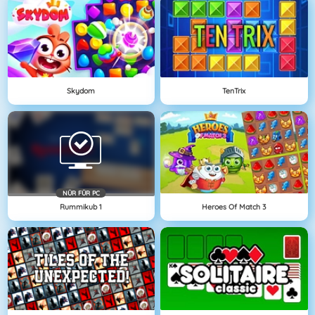
Skydom
TenTrix
NÜR FÜR PC
Rummikub 1
Heroes Of Match 3