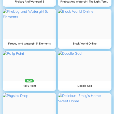
Fireboy And Watergirl 3
Fireboy And Watergirl: The Light Temple
Fireboy And Watergirl 5: Elements
Block World Online
NEU
Rally Point
Doodle God