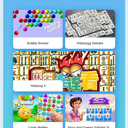
Bubble Shooter
Mahjongg Solitaire
Mahjong 4
Candy Riddles
Kings And Queens Solitaire Tripeaks