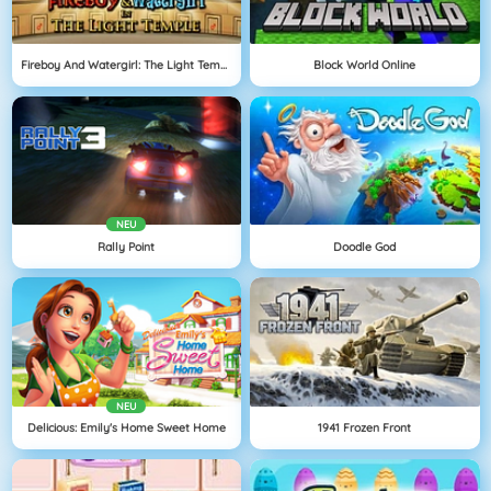
Fireboy And Watergirl: The Light Temple
Block World Online
NEU
Rally Point
Doodle God
NEU
Delicious: Emily's Home Sweet Home
1941 Frozen Front