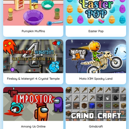
Pumpkin Muffins
Easter Pop
Fireboy & Watergirl 4: Crystal Temple
Moto X3M Spooky Land
Among Us Online
Grindcraft