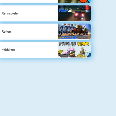
Rennspiele
Reiten
Mädchen