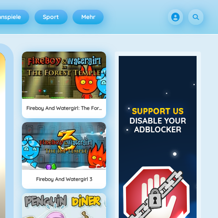
nspiele
Sport
Mehr
Fireboy And Watergirl: The Forrest Temple
Fireboy And Watergirl 3