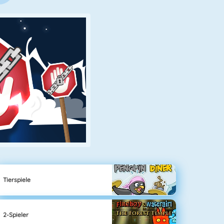
Tierspiele
2-Spieler