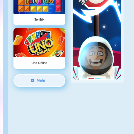
TenTrix
Uno Online
Mehr