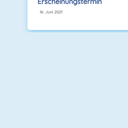
Erscheinungstermin
Juni 2021
Candy Riddles
Kings And Queens Solitaire Tripeaks
Sugar Heroes
Solitaire 3