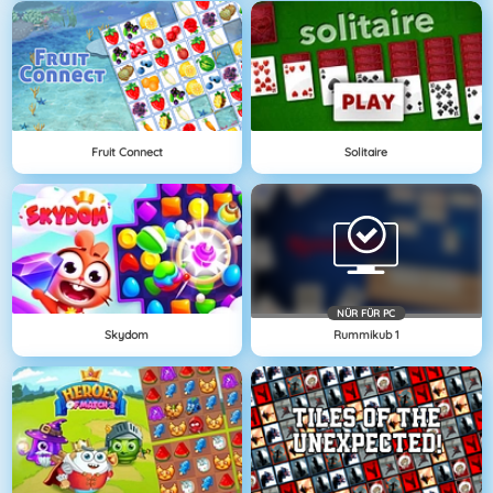
Fruit Connect
Solitaire
NÜR FÜR PC
Skydom
Rummikub 1