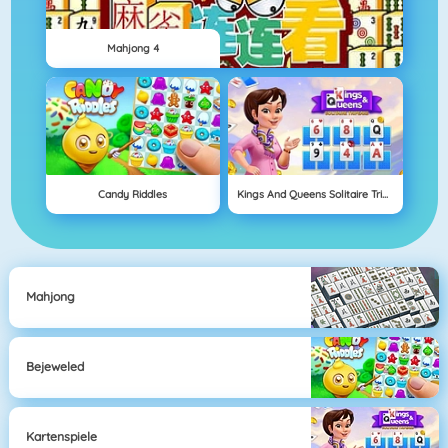
Mahjong 4
Candy Riddles
Kings And Queens Solitaire Tripeaks
Mahjong
Bejeweled
Kartenspiele