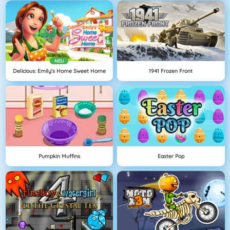
NEU
Delicious: Emily's Home Sweet Home
1941 Frozen Front
Pumpkin Muffins
Easter Pop