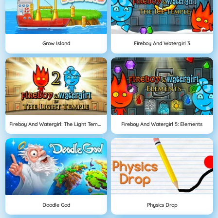
Grow Island
Fireboy And Watergirl 3
Fireboy And Watergirl: The Light Temple
Fireboy And Watergirl 5: Elements
Doodle God
Physics Drop