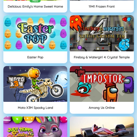
NEU
Delicious: Emily's Home Sweet Home
1941 Frozen Front
Easter Pop
Fireboy & Watergirl 4: Crystal Temple
Moto X3M Spooky Land
Among Us Online