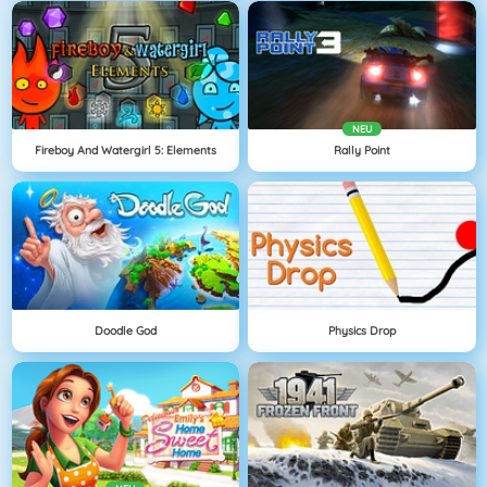
NEU
Fireboy And Watergirl 5: Elements
Rally Point
Doodle God
Physics Drop