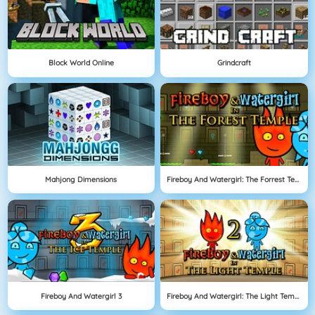
Block World Online
Grindcraft
Mahjong Dimensions
Fireboy And Watergirl: The Forrest Temple
Fireboy And Watergirl 3
Fireboy And Watergirl: The Light Temple