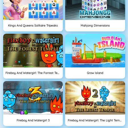
Kings And Queens Solitaire Tripeaks
Mahjong Dimensions
Fireboy And Watergirl: The Forrest Temple
Grow Island
Fireboy And Watergirl 3
Fireboy And Watergirl: The Light Temple