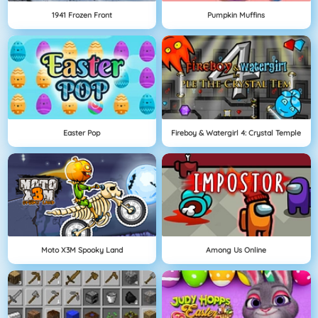
1941 Frozen Front
Pumpkin Muffins
Easter Pop
Fireboy & Watergirl 4: Crystal Temple
Moto X3M Spooky Land
Among Us Online