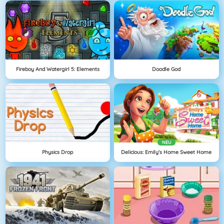
Fireboy And Watergirl 5: Elements
Doodle God
NEU
Physics Drop
Delicious: Emily's Home Sweet Home