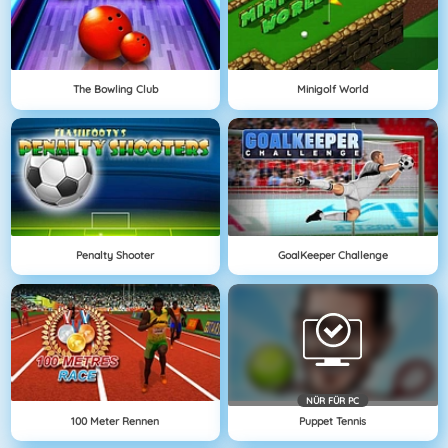
The Bowling Club
Minigolf World
Penalty Shooter
GoalKeeper Challenge
NÜR FÜR PC
100 Meter Rennen
Puppet Tennis