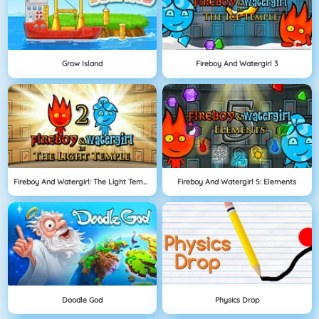
Grow Island
Fireboy And Watergirl 3
Fireboy And Watergirl: The Light Temple
Fireboy And Watergirl 5: Elements
Doodle God
Physics Drop