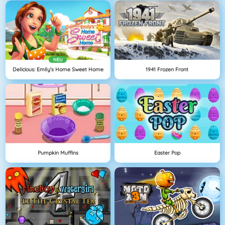
NEU
Delicious: Emily's Home Sweet Home
1941 Frozen Front
Pumpkin Muffins
Easter Pop