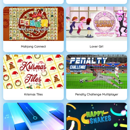
Mahjong Connect
Lover Girl
Krismas Tiles
Penalty Challenge Multiplayer