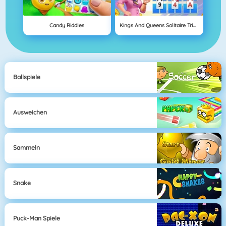
Candy Riddles
Kings And Queens Solitaire Tripeaks
Ballspiele
Ausweichen
Sammeln
Snake
Puck-Man Spiele