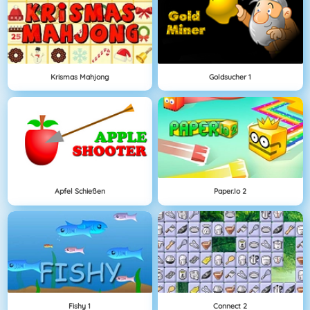
Krismas Mahjong
Goldsucher 1
Apfel Schießen
Paper.io 2
Fishy 1
Connect 2