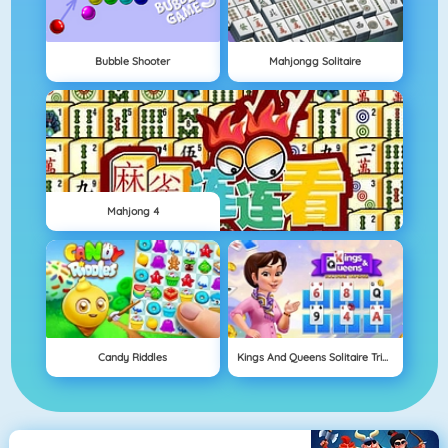
Bubble Shooter
Mahjongg Solitaire
Mahjong 4
Candy Riddles
Kings And Queens Solitaire Tripeaks