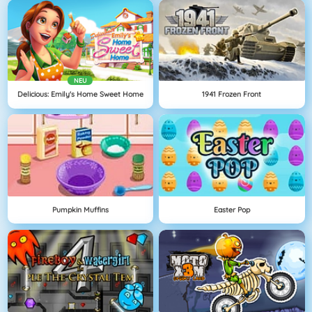
NEU
Delicious: Emily's Home Sweet Home
1941 Frozen Front
Pumpkin Muffins
Easter Pop