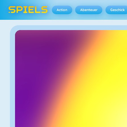
Action
Abenteuer
Geschick