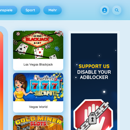
nspiele
Sport
Mehr
Las Vegas Blackjack
Vegas World