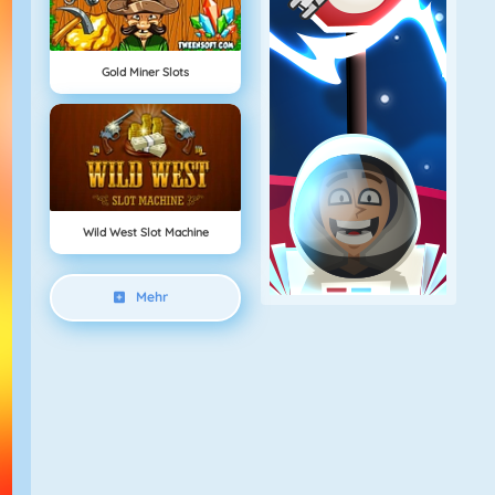
Gold Miner Slots
Wild West Slot Machine
Mehr