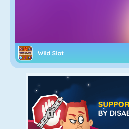
Wild Slot