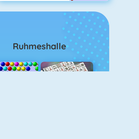
Ruhmeshalle
Bubble Shooter
Mahjongg Solitaire