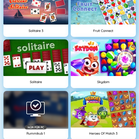
Solitaire 3
Fruit Connect
Solitaire
Skydom
NÜR FÜR PC
Rummikub 1
Heroes Of Match 3