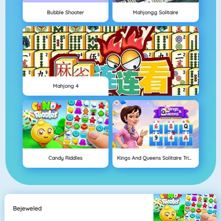
Bubble Shooter
Mahjongg Solitaire
Mahjong 4
Candy Riddles
Kings And Queens Solitaire Tripeaks
Bejeweled