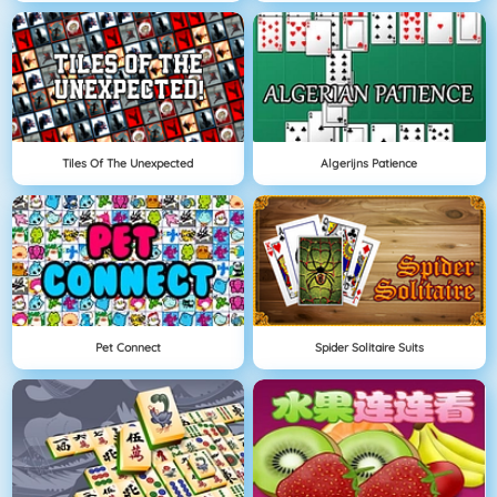
Tiles Of The Unexpected
Algerijns Patience
Pet Connect
Spider Solitaire Suits