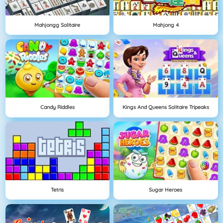
Mahjongg Solitaire
Mahjong 4
Candy Riddles
Kings And Queens Solitaire Tripeaks
Tetris
Sugar Heroes