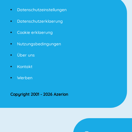
Datenschutzeinstellungen
Datenschutzerklaerung
Cookie erklaerung
Nutzungsbedingungen
Über uns
Kontakt
Werben
Copyright 2001 - 2026 Azerion