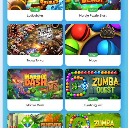
NEU
NEU
Ludibubbles
Marble Puzzle Blast
NEU
NEU
Topsy Turvy
Maya
NEU
NEU
Marble Dash
Zumba Quest