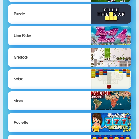
Puzzle
Line Rider
Gridlock
Sobic
Virus
Roulette