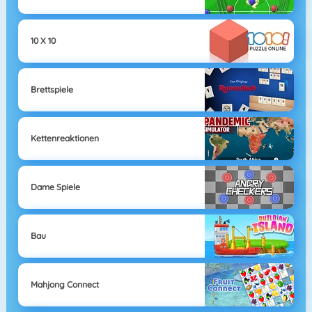
10 X 10
Brettspiele
Kettenreaktionen
Dame Spiele
Bau
Mahjong Connect