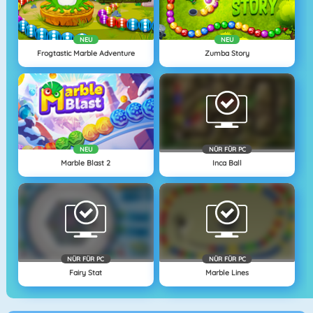
NEU
NEU
Frogtastic Marble Adventure
Zumba Story
NEU
NÜR FÜR PC
Marble Blast 2
Inca Ball
NÜR FÜR PC
NÜR FÜR PC
Fairy Stat
Marble Lines