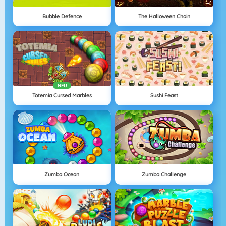
Bubble Defence
The Halloween Chain
NEU
Totemia Cursed Marbles
Sushi Feast
Zumba Ocean
Zumba Challenge