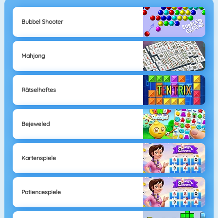
Bubbel Shooter
Mahjong
Rätselhaftes
Bejeweled
Kartenspiele
Patiencespiele