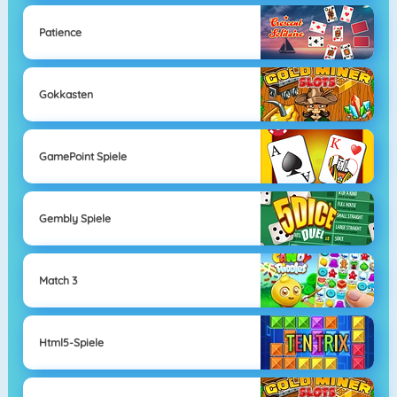
Patience
Gokkasten
GamePoint Spiele
Gembly Spiele
Match 3
Html5-Spiele