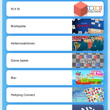
10 X 10
Brettspiele
Kettenreaktionen
Dame Spiele
Bau
Mahjong Connect