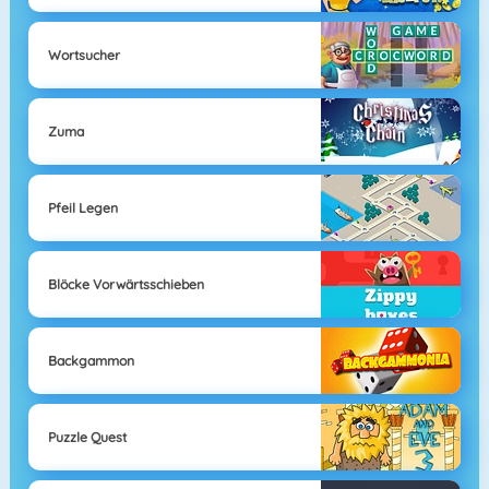
Wortsucher
Zuma
Pfeil Legen
Blöcke Vorwärtsschieben
Backgammon
Puzzle Quest