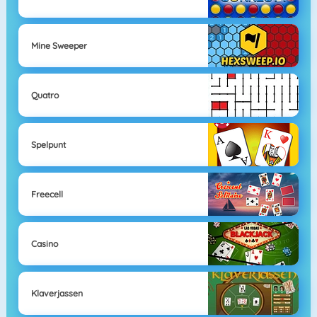
Mine Sweeper
Quatro
Spelpunt
Freecell
Casino
Klaverjassen