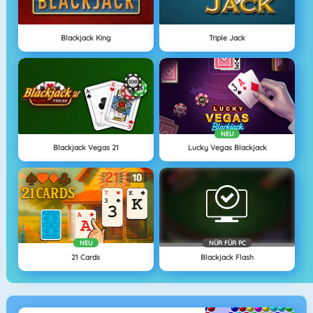
Blackjack King
Triple Jack
NEU
Blackjack Vegas 21
Lucky Vegas Blackjack
NEU
NÜR FÜR PC
21 Cards
Blackjack Flash