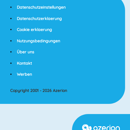
Datenschutzeinstellungen
Datenschutzerklaerung
Cookie erklaerung
Nutzungsbedingungen
Über uns
Kontakt
Werben
Copyright 2001 - 2026 Azerion