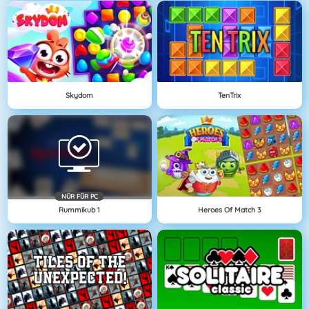
Skydom
TenTrix
NÜR FÜR PC
Rummikub 1
Heroes Of Match 3