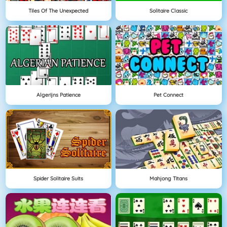
Tiles Of The Unexpected
Solitaire Classic
Algerijns Patience
Pet Connect
Spider Solitaire Suits
Mahjong Titans