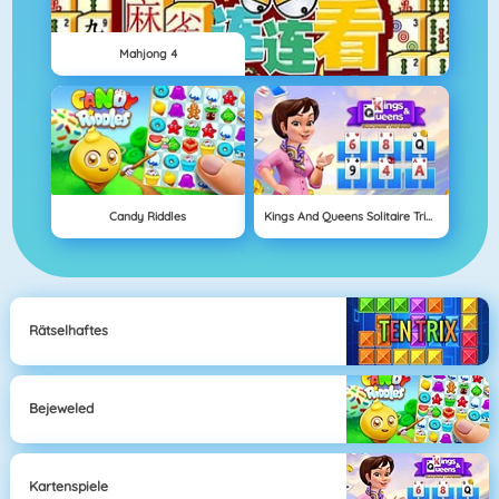
Mahjong 4
Candy Riddles
Kings And Queens Solitaire Tripeaks
Rätselhaftes
Bejeweled
Kartenspiele