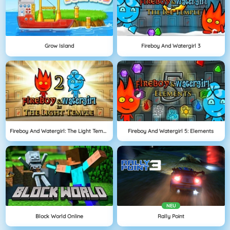
Grow Island
Fireboy And Watergirl 3
Fireboy And Watergirl: The Light Temple
Fireboy And Watergirl 5: Elements
NEU
Block World Online
Rally Point