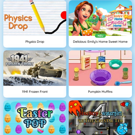
NEU
Physics Drop
Delicious: Emily's Home Sweet Home
1941 Frozen Front
Pumpkin Muffins