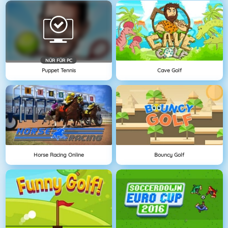
NÜR FÜR PC
Puppet Tennis
Cave Golf
Horse Racing Online
Bouncy Golf